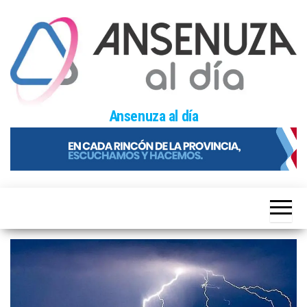
Skip
to
the
content
Ansenuza al día