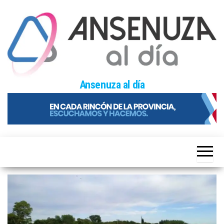
Skip
to
the
content
Ansenuza al día