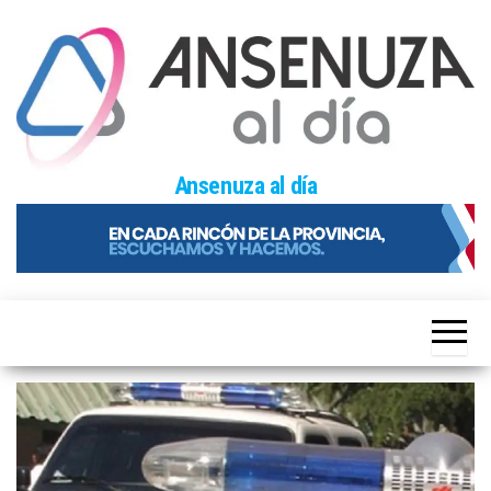
Skip
to
the
content
Ansenuza al día