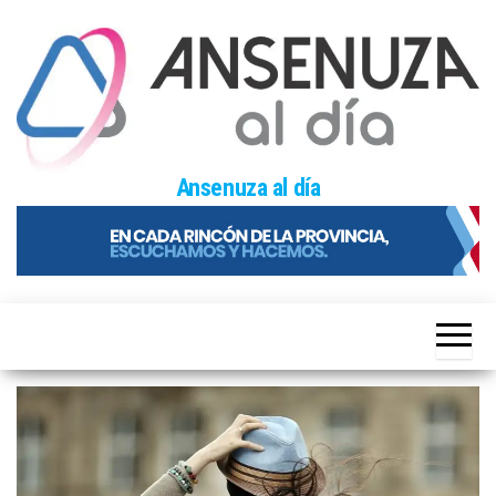
Skip
to
the
content
Ansenuza al día