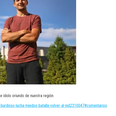
e ídolo oriundo de nuestra región.
o-burdisso-lucha-miedos-batalla-volver-al-nid2310047#comentarios