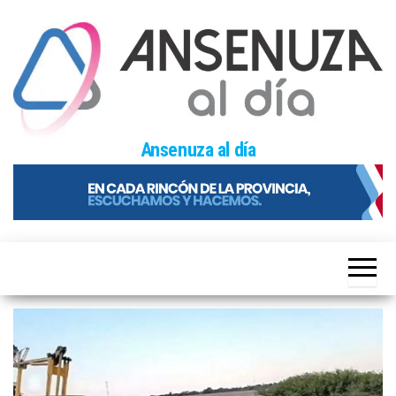
Skip
to
the
content
Ansenuza al día