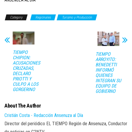
ANSENUZA AL DÍA
Category
Regiónales
Turismo y Producción
TIEMPO
TIEMPO
CHIPION:
ARROYITO:
ACUSACIONES
BENEDETTI
CRUZADAS,
INFORMÓ
DECLARO
QUIENES
PRIOTTI Y
INTEGRAN SU
CULPO A LOS
EQUIPO DE
GORGERINO
GOBIERNO
About The Author
Cristián Costa - Redacción Ansenuza al Día
Director del periódico EL TIEMPO Región de Ansenuza, Conductor
de noticias en C2NTV.