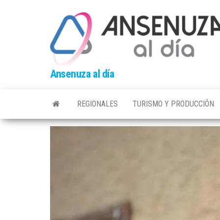
Skip
to
the
content
Ansenuza al día
REGIONALES
TURISMO Y PRODUCCIÓN