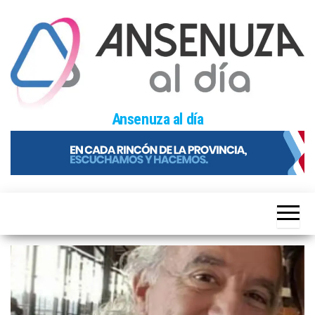
Skip
to
the
content
Ansenuza al día