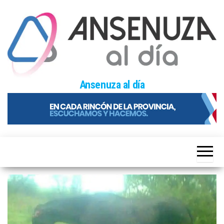
Skip
to
the
content
Ansenuza al día