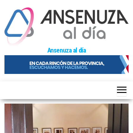
Skip
to
the
content
Ansenuza al día