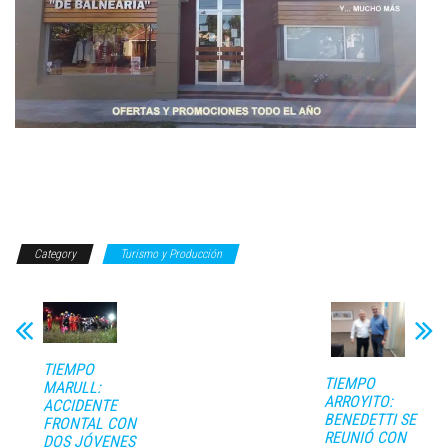
Category
Turismo y Producción
TIEMPO
TIEMPO
MARULL:
ARROYITO:
ACCIDENTE
BENEDETTI SE
FRONTAL CON
REUNIÓ CON
DOS JÓVENES