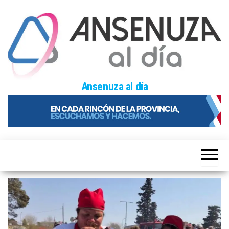
Skip
to
the
content
Ansenuza al día