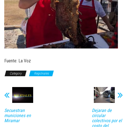
Fuente: La Voz
Category
Regiónales
Secuestran
Dejaran de
municiones en
circular
Miramar
colectivos por el
costo del