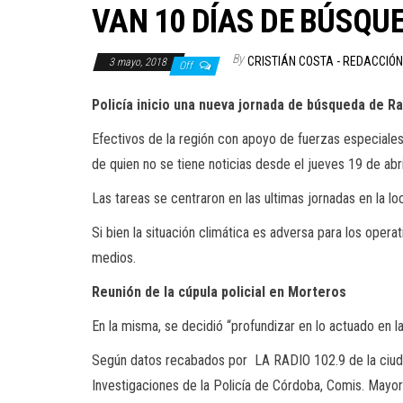
VAN 10 DÍAS DE BÚSQU
By
CRISTIÁN COSTA - REDACCIÓ
3 mayo, 2018
Off
Policía inicio una nueva jornada de búsqueda de Ra
Efectivos de la región con apoyo de fuerzas especiales
de quien no se tiene noticias desde el jueves 19 de abri
Las tareas se centraron en las ultimas jornadas en la loc
Si bien la situación climática es adversa para los opera
medios.
Reunión de la cúpula policial en Morteros
En la misma, se decidió “profundizar en lo actuado en la
Según datos recabados por LA RADIO 102.9 de la ciuda
Investigaciones de la Policía de Córdoba, Comis. Mayor 