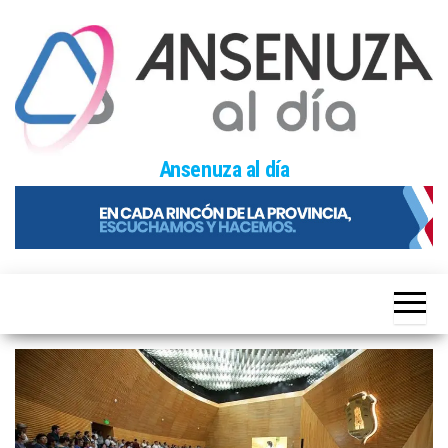
Skip
to
the
content
Ansenuza al día