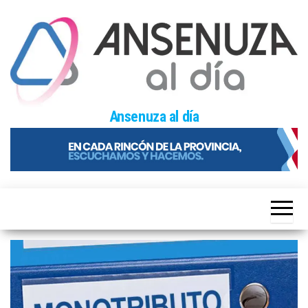
Skip
to
the
content
Ansenuza al día