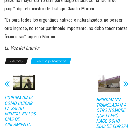
plazo no mayor de 15 días para luego establecer la fecha de
pago”, dijo el ministro de Trabajo Claudio Moroni.
“Es para todos los argentinos nativos o naturalizados, no poseer
otro ingreso, no tener patrimonio importante, no debe tener rentas
financieras”, agregó Moroni.
La Voz del Interior
Category
Turismo y Producción
CORONAVIRUS:
BRINKMANN:
COMO CUIDAR
TRANSLADAN A
LA SALUD
OTRO HOMBRE
MENTAL EN LOS
QUE LLEGÓ
DÍAS DE
HACE OCHO
AISLAMIENTO
DÍAS DE EUROPA